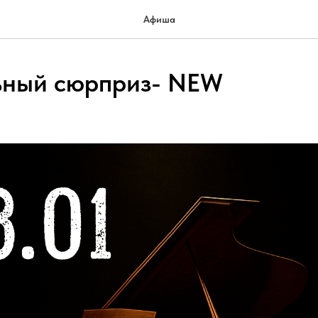
Афиша
ьный сюрприз- NEW